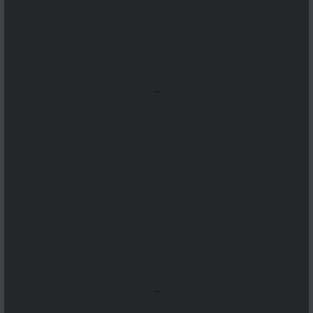
...
...